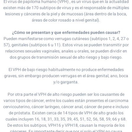
El virus de papiloma humano (VPH) , es un virus que en la actualidad
existen más de 170 subtipos de virus y es el responsable de múltiples
lesiones y cánceres de la piel y de mucosas (área dentro de la boca,
áreas de color rosado a nivel genital).
¿Cómo se presentan y que enfermedades pueden causar?
Pueden manifestarse como verrugas cutáneas (subtipos 1, 2, 4, 27 o
57), genitales (subtipos 6 u 11). Estos virus se pueden transmitir por
relaciones sexuales vaginales, anales u orales, se pueden dividir en
dos grupos de transmisión sexual de alto riesgo y bajo riesgo.
El VPH de bajo riesgo habitualmente no produce enfermedades
graves, sin embargo producen verrugas en el área genital, ano, boca
y/o garganta.
Por otra parte el VPH de alto riesgo pueden ser los causantes de
varios tipos de cáncer, entre los cuales están presentes el carcinoma
cervicouterino, cáncer laríngeo, cáncer anal, cáncer de pene e incluso
de próstata. Existen cerca de 14 tipos de VPH de alto grado los
cuales incluyen 16, 18, 31, 33, 35, 39, 45, 51, 52, 56, 58, 59, 66 y 68.
De estos los subtipos, VPH16 y VPH18, causan la mayoría de los
cánceres. Es importante decir que por sí solo el VPH no causa